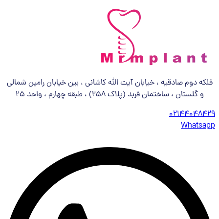
فلکه دوم صادقیه ، خیابان آیت الله کاشانی ، بین خیابان رامین شمالی
و گلستان ، ساختمان فربد (پلاک 258) ، طبقه چهارم ، واحد 25
02144048429
Whatsapp