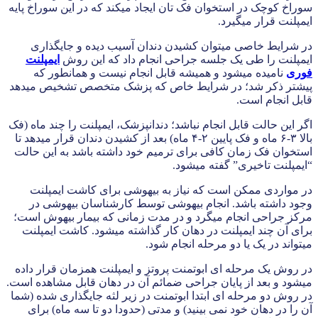
سوراخ کوچک در استخوان فک تان ایجاد میکند که در این سوراخ پایه
ایمپلنت قرار میگیرد.
در شرایط خاصی میتوان کشیدن دندان آسیب دیده و جایگذاری
ایمپلنت را طی یک جلسه جراحی انجام داد که این روش
ایمپلنت
فوری
نامیده میشود و همیشه قابل انجام نیست و همانطور که
پیشتر ذکر شد؛ در شرایط خاص که پزشک متخصص تشخیص میدهد
قابل انجام است.
اگر این حالت قابل انجام نباشد؛ دندانپزشک، ایمپلنت را چند ماه (فک
بالا ٣-۶ ماه و فک پایین ٢-۴ ماه) بعد از کشیدن دندان قرار میدهد تا
استخوان فک زمان کافی برای ترمیم خود داشته باشد به این حالت
“ایمپلنت تاخیری” گفته میشود.
در مواردی ممکن است که نیاز به بیهوشی برای کاشت ایمپلنت
وجود داشته باشد. انجام بیهوشی توسط کارشناسان بیهوشی در
مرکز جراحی انجام میگرد و در مدت زمانی که بیمار بیهوش است؛
برای آن چند ایمپلنت در دهان کار گذاشته میشود. کاشت ایمپلنت
میتواند در یک یا دو مرحله انجام شود.
در روش یک مرحله ای ابوتمنت پروتز و ایمپلنت همزمان قرار داده
میشود و بعد از پایان جراحی ضمائم آن در دهان قابل مشاهده است.
در روش دو مرحله ای ابتدا ابوتمنت در زیر لثه جایگذاری شده (شما
آن را در دهان خود نمی بینید) و مدتی (حدودا دو تا سه ماه) برای