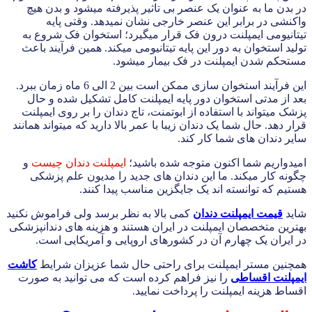
در بدن ما به عنوان یک عنصر بی تاثیر پذیرفته میشود و بدن هیچ
واکنشی در برابر این عنصر خارجی نشان نمیدهد. وقتی پایه
تیتانیومی ایمپلنت درون فک قرار میگیرد؛ استخوان فک شروع به
تولید استخوان به دور این پایه تیتانیومی میکند. همین فرآیند باعث
مستحکم شدن ایمپلنت در فک بیمار میشود.
این فرآیند استخوان سازی ممکن است بین 2 الی 6 ماه زمان ببرد.
بعد از مدتی استخوان دور پایه ایمپلنت کامل تشکیل شده و حال
پزشک میتواند با استفاده از ابوتمنت، تاج دندان را بر روی ایمپلنت
قرار دهد. حال شما یک دندان زیبا با عمر بالا دارید که میتواند همانند
سایر دندان های شما کار کند.
امیدواریم شما اکنون متوجه شده باشید؛
ایمپلنت دندان چیست
و
چگونه کار میکند. ما این دندان های جدید را مدیون علم پزشکی
هستیم که توانسته اند یک جایگزین مناسب پیدا کنند.
شاید
قیمت ایمپلنت دندان
کمی بالا به نظر برسد ولی فراموش نکنید
بهترین متخصصان ایمپلنت در ایران هستند و هزینه های دندانپزشکی
در ایران یک چهارم آن در کشورهای اروپایی و آمریکایی است.
همچنین مستر ایمپلنت برای راحتی حال شما عزیزان شرایط
کاشت
ایمپلنت اقساطی
را نیز فراهم کرده است که می توانید به صورت
اقساط هزینه ایمپلنت را پرداخت نمایید.