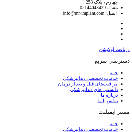
چهارم ، پلاک 258
تلفن : 02144048429
ایمیل: info@mr-implant.com
دریافت لوکیشن
دسترسی سریع
خانه
خدمات تخصصی دندانپزشکی
مراقبت‌های قبل و بعد از درمان
دانستنی های دندانپزشکی
درباره ما
تماس با ما
مستر ایمپلنت
خانه
خدمات تخصصی دندانپزشکی