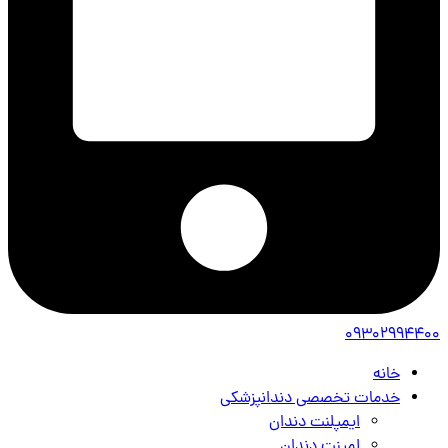
09302994400
خانه
خدمات تخصصی دندانپزشکی
ایمپلنت دندان
لمینت دندان