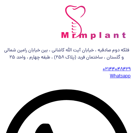
فلکه دوم صادقیه ، خیابان آیت الله کاشانی ، بین خیابان رامین شمالی
و گلستان ، ساختمان فربد (پلاک 258) ، طبقه چهارم ، واحد 25
02144048429
Whatsapp