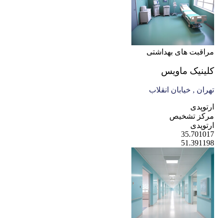
مراقبت های بهداشتی
کلینیک ماویس
تهران , خیابان انقلاب
ارتوپدی
مرکز تشخیص
ارتوپدی
35.701017
51.391198