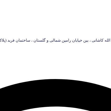
انی ، بین خیابان رامین شمالی و گلستان ، ساختمان فربد (پلاک 258) ، طبقه چهارم ، واحد 