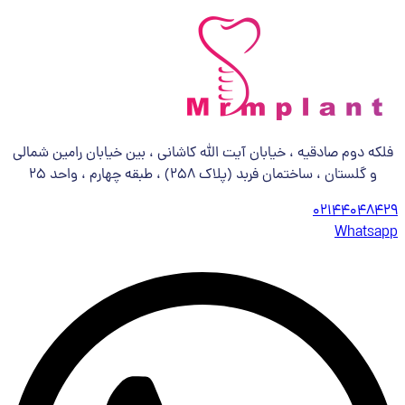
فلکه دوم صادقیه ، خیابان آیت الله کاشانی ، بین خیابان رامین شمالی
و گلستان ، ساختمان فربد (پلاک 258) ، طبقه چهارم ، واحد 25
02144048429
Whatsapp