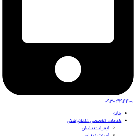
09302994400
خانه
خدمات تخصصی دندانپزشکی
ایمپلنت دندان
لمینت دندان