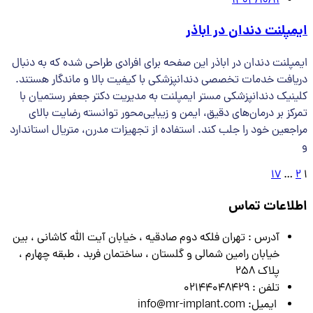
1404/10/11
ایمپلنت دندان در اباذر
ایمپلنت دندان در اباذر این صفحه برای افرادی طراحی شده که به دنبال
دریافت خدمات تخصصی دندانپزشکی با کیفیت بالا و ماندگار هستند.
کلینیک دندانپزشکی مستر ایمپلنت به مدیریت دکتر جعفر رستمیان با
تمرکز بر درمان‌های دقیق، ایمن و زیبایی‌محور توانسته رضایت بالای
مراجعین خود را جلب کند. استفاده از تجهیزات مدرن، متریال استاندارد
و
17
…
2
1
اطلاعات تماس
آدرس : تهران فلکه دوم صادقیه ، خیابان آیت الله کاشانی ، بین
خیابان رامین شمالی و گلستان ، ساختمان فربد ، طبقه چهارم ،
پلاک 258
تلفن : 02144048429
ایمیل: info@mr-implant.com