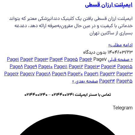
ایمپلنت ارزان قسطی
ایمپلنت ارزان قسطی یافتن یک کلینیک دندانپزشکی معتبر که بتواند
خدماتی با کیفیت و در عین حال مقرون‌به‌صرفه ارائه دهد، دغدغه
بسیاری از ساکنین تهران
ادامه مطلب»
1404/03/23
بدون دیدگاه
« صفحه قبلی
7
Page
6
Page
5
Page
4
Page
3
Page
2
Page
1
Page
Page
8
Page
9
Page
10
Page
11
Page
12
Page
13
Page
14
Page
15
Page
16
Page
17
Page
18
Page
19
Page
20
Page
21
Page
22
Page
23
25
Page
24
Page
صفحه بعدی »
تماس با مستر ایمپلنت 02144001241 – 02144001240
Telegram