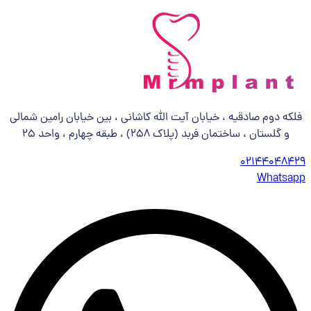
فلکه دوم صادقیه ، خیابان آیت الله کاشانی ، بین خیابان رامین شمالی
و گلستان ، ساختمان فربد (پلاک 258) ، طبقه چهارم ، واحد 25
02144048429
Whatsapp