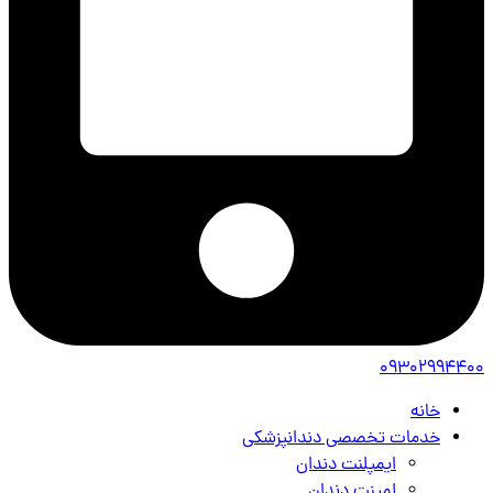
09302994400
خانه
خدمات تخصصی دندانپزشکی
ایمپلنت دندان
لمینت دندان