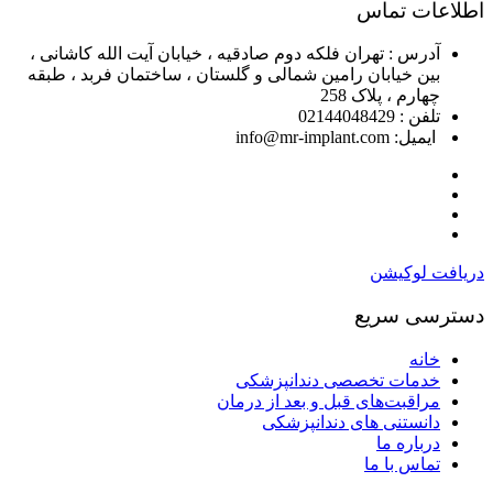
اطلاعات تماس
آدرس : تهران فلکه دوم صادقیه ، خیابان آیت الله کاشانی ،
بین خیابان رامین شمالی و گلستان ، ساختمان فربد ، طبقه
چهارم ، پلاک 258
تلفن : 02144048429
ایمیل: info@mr-implant.com
دریافت لوکیشن
دسترسی سریع
خانه
خدمات تخصصی دندانپزشکی
مراقبت‌های قبل و بعد از درمان
دانستنی های دندانپزشکی
درباره ما
تماس با ما