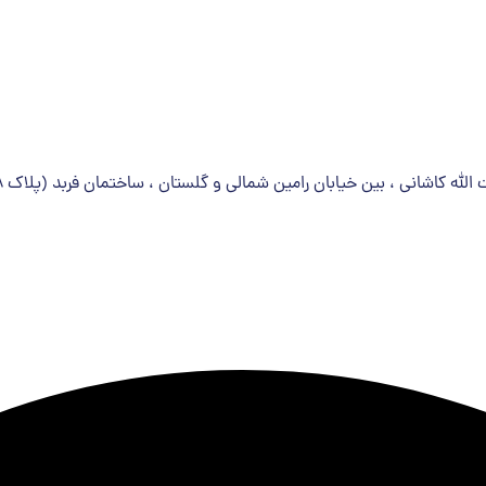
شانی ، بین خیابان رامین شمالی و گلستان ، ساختمان فربد (پلاک 258) ، طبقه چهارم ، واحد 25